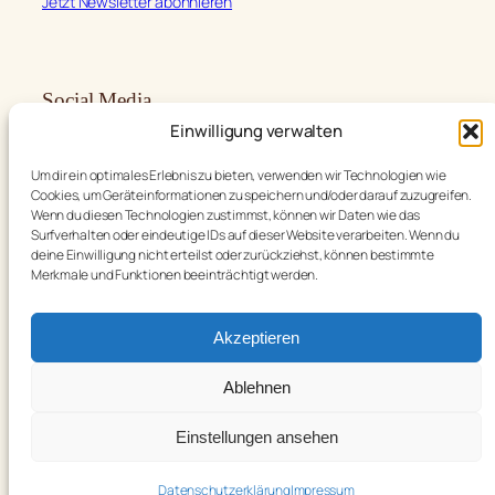
Jetzt Newsletter abonnieren
Social Media
Einwilligung verwalten
Facebook
Instagram
Um dir ein optimales Erlebnis zu bieten, verwenden wir Technologien wie
Cookies, um Geräteinformationen zu speichern und/oder darauf zuzugreifen.
Wenn du diesen Technologien zustimmst, können wir Daten wie das
Surfverhalten oder eindeutige IDs auf dieser Website verarbeiten. Wenn du
deine Einwilligung nicht erteilst oder zurückziehst, können bestimmte
Merkmale und Funktionen beeinträchtigt werden.
Language
Deutsch
Akzeptieren
Ablehnen
Sonstiges
Einstellungen ansehen
Impressum
Datenschutzerklärung
Datenschutzerklärung
Impressum